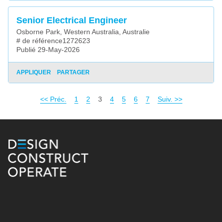
Senior Electrical Engineer
Osborne Park, Western Australia, Australie
# de référence1272623
Publié 29-May-2026
APPLIQUER
PARTAGER
<< Préc.
1
2
Page
3
4
5
6
7
Suiv. >>